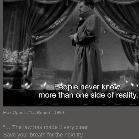
Max Ophüls. “La Ronde”. 1950
“… The law has made it very clear
Save your breath for the next try